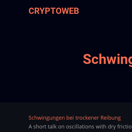
Skip
CRYPTOWEB
to
main
content
Schwing
Schwingungen bei trockener Reibung
A short talk on oscillations with dry frictio