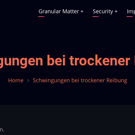
Granular Matter
+
Security
+
Im
Main
navigation
ungen bei trockener
Home
Schwingungen bei trockener Reibung
n.