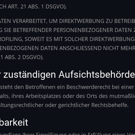
 ART. 21 ABS. 1 DSGVO).
N VERARBEITET, UM DIREKTWERBUNG ZU BETREIBEN
G SIE BETREFFENDER PERSONENBEZOGENER DATEN
PROFILING, SOWEIT ES MIT SOLCHER DIREKTWERBUN
NENBEZOGENEN DATEN ANSCHLIESSEND NICHT MEH
 ABS. 2 DSGVO).
r zuständigen Aufsichts­behörde
steht den Betroffenen ein Beschwerderecht bei eine
alts, ihres Arbeitsplatzes oder des Orts des mutmaß
tungsrechtlicher oder gerichtlicher Rechtsbehelfe.
barkeit
undlage Ihrer Einwilligung oder in Erfüllung eines Ver