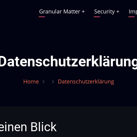
Granular Matter
+
Security
+
Im
Main
navigation
Datenschutzerklärun
Home
Datenschutzerklärung
einen Blick